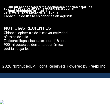
900 mil pesos de derrama económica podrían dejar los
900 mil pesos de derrama económica podrían
emprendedores en Tuxtla
dejar los emprendedores en Tuxtla
Tapachula de fiesta en honor a San Agustín
NOTICIAS RECIENTES
Chiapas, epicentro de la mayor actividad
sísmica de julio...
El alcohol llega a las aulas: casi 11% de...
900 mil pesos de derrama económica
podrían dejar los...
2026 Notinúcleo. All Right Reserved. Powered by
Freepi Inc