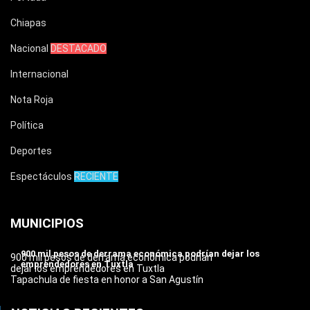
Chiapas
Nacional
DESTACADO
Internacional
Nota Roja
Política
Deportes
Espectáculos
RECIENTE
MUNICIPIOS
900 mil pesos de derrama económica podrían dejar los
900 mil pesos de derrama económica podrían
emprendedores en Tuxtla
dejar los emprendedores en Tuxtla
Tapachula de fiesta en honor a San Agustín