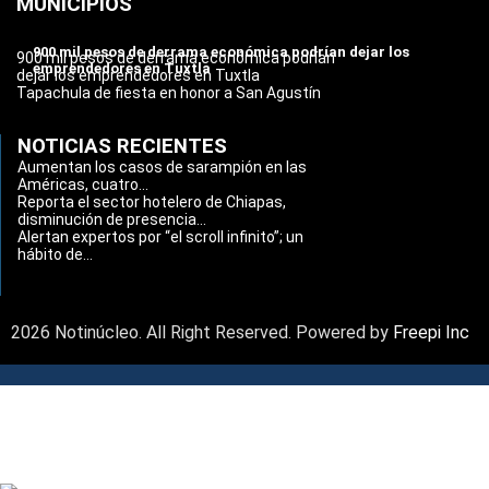
MUNICIPIOS
900 mil pesos de derrama económica podrían dejar los
900 mil pesos de derrama económica podrían
emprendedores en Tuxtla
dejar los emprendedores en Tuxtla
Tapachula de fiesta en honor a San Agustín
NOTICIAS RECIENTES
Aumentan los casos de sarampión en las
Américas, cuatro...
Reporta el sector hotelero de Chiapas,
disminución de presencia...
Alertan expertos por “el scroll infinito”; un
hábito de...
2026 Notinúcleo. All Right Reserved. Powered by
Freepi Inc