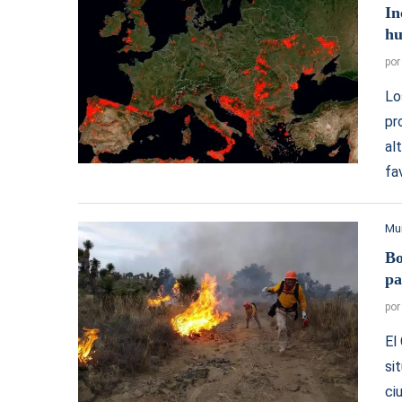
In
hu
po
Lo
pr
al
fa
Mu
Bo
pa
po
El
si
ci