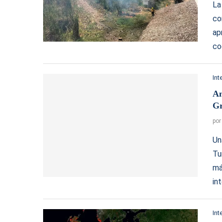
La
co
ap
co
Int
An
Gr
po
Un
Tu
má
in
Int