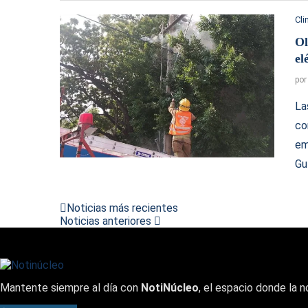
Cl
Ol
el
po
La
co
em
Gu
Noticias más recientes
Noticias anteriores
Mantente siempre al día con
NotiNúcleo
, el espacio donde la n