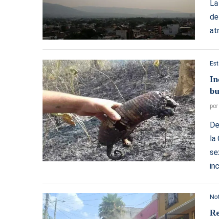
La
de
at
Es
In
bu
po
De
la
se
in
Not
Re