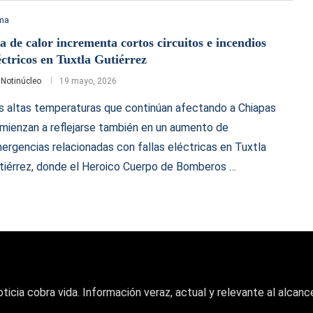
ima
a de calor incrementa cortos circuitos e incendios
éctricos en Tuxtla Gutiérrez
r
Notinúcleo
19 mayo, 2026
s altas temperaturas que continúan afectando a Chiapas
mienzan a reflejarse también en un aumento de
ergencias relacionadas con fallas eléctricas en Tuxtla
tiérrez, donde el Heroico Cuerpo de Bomberos …
oticia cobra vida. Información veraz, actual y relevante al alcance