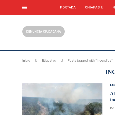
PORTADA
CHIAPAS
N
DENUNCIA CIUDADANA
Inicio
Etiquetas
Posts tagged with "incendios"
IN
Mu
Af
in
po