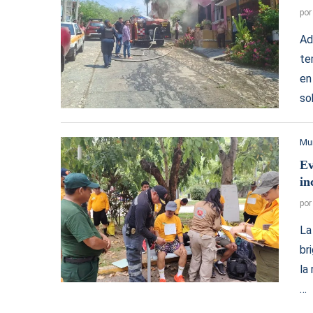
po
Ad
te
en
so
Mu
Ev
in
po
La
br
la
…