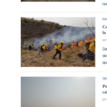
re
Es
Co
la
po
De
de
qu
Cl
Pe
ca
po