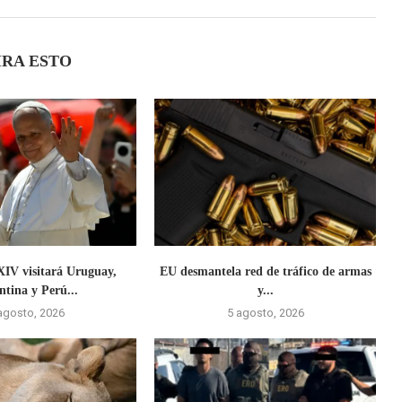
IRA ESTO
IV visitará Uruguay,
EU desmantela red de tráfico de armas
ntina y Perú...
y...
agosto, 2026
5 agosto, 2026