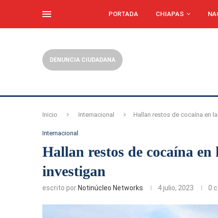
PORTADA
CHIAPAS
NA
DENUNCIA CIUDADANA
Inicio
Internacional
Hallan restos de cocaína en l
Internacional
Hallan restos de cocaína en
investigan
escrito por
Notinúcleo Networks
4 julio, 2023
0 