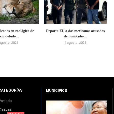
leonas en zoológico de
Deporta EU a dos mexicanos acusados
kio debido...
de homicidio...
agosto, 2026
4 agosto, 2026
CATEGORÍAS
MUNICIPIOS
Portada
Chiapas
DESTACADO