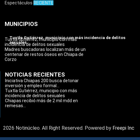
Espectáculos
RECIENTE
MUNICIPIOS
Tuxtla Gutiérrez, municipio con más incidencia de delitos
Tuxtla Gutiérrez, municipio con más
sexuales
incidencia de delitos sexuales
Madres buscadoras localizan más de un
centenar de restos óseos en Chiapa de
Corzo
NOTICIAS RECIENTES
Iniciativa Chiapas 200 busca detonar
inversión y empleo formal...
Tuxtla Gutiérrez, municipio con más
incidencia de delitos sexuales
Chiapas recibió más de 2 mil mdd en
remesas...
2026 Notinúcleo. All Right Reserved. Powered by
Freepi Inc