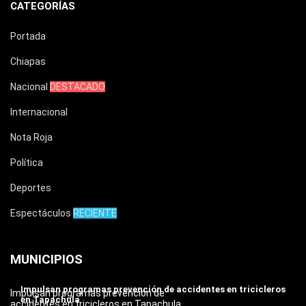
CATEGORÍAS
Portada
Chiapas
Nacional
DESTACADO
Internacional
Nota Roja
Política
Deportes
Espectáculos
RECIENTE
MUNICIPIOS
Impulsan programas prevención de accidentes en tricicleros
Impulsan programas prevención de
en Tapachula
accidentes en tricicleros en Tapachula