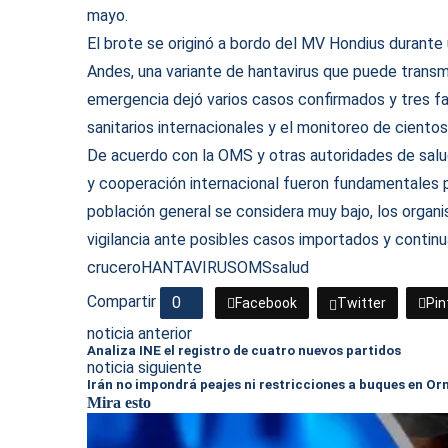
mayo.
El brote se originó a bordo del MV Hondius durante u
Andes, una variante de hantavirus que puede transm
emergencia dejó varios casos confirmados y tres fa
sanitarios internacionales y el monitoreo de ciento
De acuerdo con la OMS y otras autoridades de salu
y cooperación internacional fueron fundamentales p
población general se considera muy bajo, los organ
vigilancia ante posibles casos importados y contin
crucero
HANTAVIRUS
OMS
salud
Compartir
0
Facebook
Twitter
Pin
noticia anterior
Analiza INE el registro de cuatro nuevos partidos
noticia siguiente
Irán no impondrá peajes ni restricciones a buques en O
Mira esto