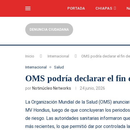
PORTADA
CHIAPAS
N
DENUNCIA CIUDADANA
Inicio
Internacional
OMS podría declarar el fin de
Internacional
Salud
OMS podría declarar el fin 
por
Notinúcleo Networks
24 junio, 2026
La Organización Mundial de la Salud (OMS) anunciará
MV Hondius, luego de que concluyeran los periodos 
de riesgo. Las autoridades sanitarias informaron q
más recientes, lo que permitió dar por controlada 