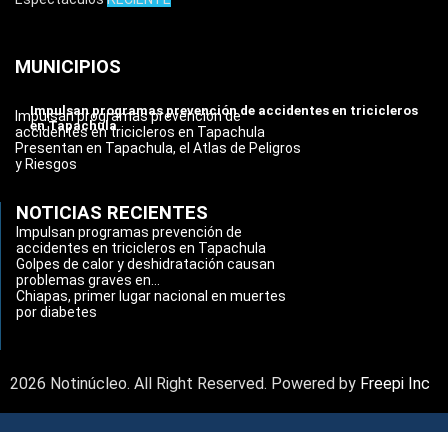
MUNICIPIOS
Impulsan programas prevención de accidentes en tricicleros
Impulsan programas prevención de
en Tapachula
accidentes en tricicleros en Tapachula
Presentan en Tapachula, el Atlas de Peligros
y Riesgos
NOTICIAS RECIENTES
Impulsan programas prevención de
accidentes en tricicleros en Tapachula
Golpes de calor y deshidratación causan
problemas graves en...
Chiapas, primer lugar nacional en muertes
por diabetes
2026 Notinúcleo. All Right Reserved. Powered by
Freepi Inc