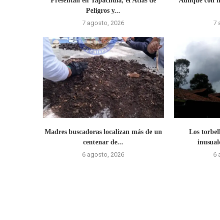
Presentan en Tapachula, el Atlas de
Aunque con hi
Peligros y...
7 agosto, 2026
7 
Madres buscadoras localizan más de un
Los torbel
centenar de...
inusual
6 agosto, 2026
6 