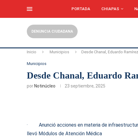
PORTADA
CHIAPAS
N
DENUNCIA CIUDADANA
Inicio
Municipios
Desde Chanal, Eduardo Ramírez
Municipios
Desde Chanal, Eduardo Ramí
por
Notinúcleo
23 septiembre, 2025
· Anunció acciones en materia de infraestructura 
llevó Módulos de Atención Médica