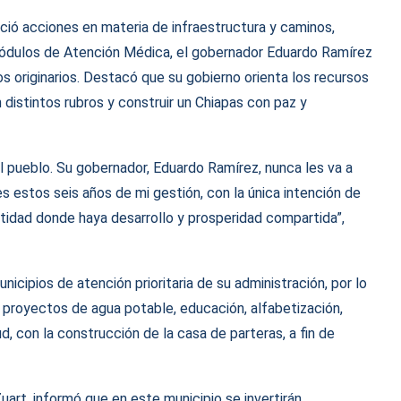
nció acciones en materia de infraestructura y caminos,
 Módulos de Atención Médica, el gobernador Eduardo Ramírez
os originarios. Destacó que su gobierno orienta los recursos
n distintos rubros y construir un Chiapas con paz y
 pueblo. Su gobernador, Eduardo Ramírez, nunca les va a
es estos seis años de mi gestión, con la única intención de
ntidad donde haya desarrollo y prosperidad compartida”,
icipios de atención prioritaria de su administración, por lo
n proyectos de agua potable, educación, alfabetización,
ud, con la construcción de la casa de parteras, a fin de
art, informó que en este municipio se invertirán