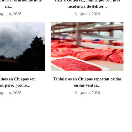
storia, el árbol de hule
Tuxtla Gutiérrez, municipio con más
en...
incidencia de delitos...
agosto, 2026
6 agosto, 2026
linos en Chiapas son
Tablajeros en Chiapas reportan caídas
es, pero, ¿cómo...
en sus ventas...
agosto, 2026
6 agosto, 2026