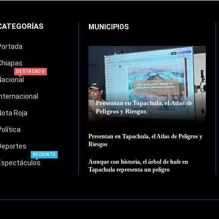
CATEGORÍAS
MUNICIPIOS
Portada
Chiapas
DESTACADO
Nacional
Internacional
Presentan en Tapachula, el Atlas de
Peligros y Riesgos
Nota Roja
Política
Presentan en Tapachula, el Atlas de Peligros y
Riesgos
Deportes
RECIENTE
Aunque con historia, el árbol de hule en
Espectáculos
Tapachula representa un peligro