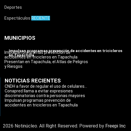
Deportes
Espectáculos
RECIENTE
MUNICIPIOS
Impulsan programas prevención de accidentes en tricicleros
Impulsan programas prevención de
en Tapachula
accidentes en tricicleros en Tapachula
Presentan en Tapachula, el Atlas de Peligros
y Riesgos
NOTICIAS RECIENTES
CNDH a favor de regular el uso de celulares...
Conapred llama a evitar expresiones
discriminatorias contra personas mayores
Impulsan programas prevención de
accidentes en tricicleros en Tapachula
2026 Notinúcleo. All Right Reserved. Powered by
Freepi Inc