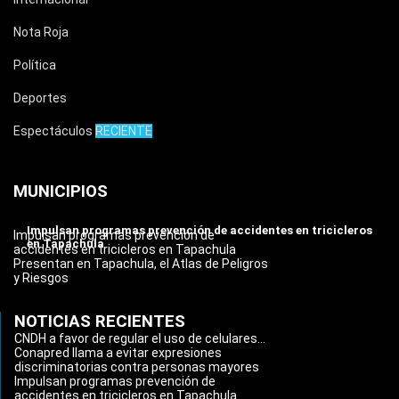
Nota Roja
Política
Deportes
Espectáculos
RECIENTE
MUNICIPIOS
Impulsan programas prevención de accidentes en tricicleros
Impulsan programas prevención de
en Tapachula
accidentes en tricicleros en Tapachula
Presentan en Tapachula, el Atlas de Peligros
y Riesgos
NOTICIAS RECIENTES
CNDH a favor de regular el uso de celulares...
Conapred llama a evitar expresiones
discriminatorias contra personas mayores
Impulsan programas prevención de
accidentes en tricicleros en Tapachula