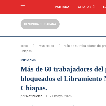
PORTADA
CHIAPAS
N
DENUNCIA CIUDADANA
Inicio
Municipios
Más de 60 trabajadores del pr
Chiapas.
Municipios
Más de 60 trabajadores del
bloqueados el Libramiento N
Chiapas.
por
Notinúcleo
21 mayo, 2026