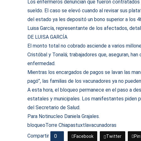
Los enfermeros denuncian que fueron contratados d
sueldo. El caso se elevó cuando al revisar sus plata
del estado ya les depositó un bono superior a los 4
Luisa García, representante de los afectados, detal
DE LUISA GARCÍA
El monto total no cobrado asciende a varios millon
Cristóbal y Tonalá; trabajadores que, aseguran, han
enfermedad.
Mientras los encargados de pagos se lavan las mano
pagó”, las familias de los vacunadores ya no pueden
A esta hora, el bloqueo permanece en el paso a desn
estatales y municipales. Los manifestantes piden p
del Secretario de Salud.
Para Notinucleo Daniela Grajales.
bloqueo
Torre Chiapas
tuxtla
vacunadoras
Compartir
0
Facebook
Twitter
Pin