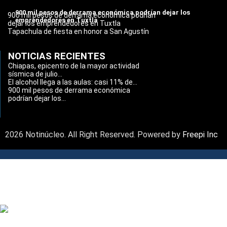
900 mil pesos de derrama económica podrían dejar los
900 mil pesos de derrama económica podrían
emprendedores en Tuxtla
dejar los emprendedores en Tuxtla
Tapachula de fiesta en honor a San Agustín
NOTICIAS RECIENTES
Chiapas, epicentro de la mayor actividad
sísmica de julio...
El alcohol llega a las aulas: casi 11% de...
900 mil pesos de derrama económica
podrían dejar los...
2026 Notinúcleo. All Right Reserved. Powered by
Freepi Inc