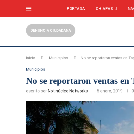
PORTADA
CHIAPAS
NA
DENUNCIA CIUDADANA
Inicio
Municipios
No se reportaron ventas en Ta
Municipios
No se reportaron ventas en
escrito por
Notinúcleo Networks
5 enero, 2019
0