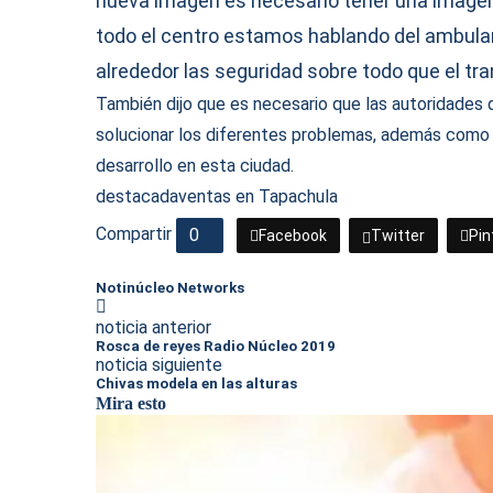
nueva imagen es necesario tener una imagen 
todo el centro estamos hablando del ambula
alrededor las seguridad sobre todo que el tra
También dijo que es necesario que las autoridades 
solucionar los diferentes problemas, además como 
desarrollo en esta ciudad.
destacada
ventas en Tapachula
Compartir
0
Facebook
Twitter
Pin
Notinúcleo Networks
noticia anterior
Rosca de reyes Radio Núcleo 2019
noticia siguiente
Chivas modela en las alturas
Mira esto