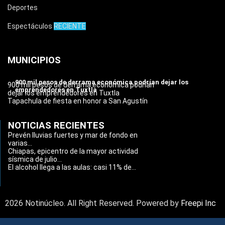
Deportes
Espectáculos
RECIENTE
MUNICIPIOS
900 mil pesos de derrama económica podrían dejar los
900 mil pesos de derrama económica podrían
emprendedores en Tuxtla
dejar los emprendedores en Tuxtla
Tapachula de fiesta en honor a San Agustín
NOTICIAS RECIENTES
Prevén lluvias fuertes y mar de fondo en
varias...
Chiapas, epicentro de la mayor actividad
sísmica de julio...
El alcohol llega a las aulas: casi 11% de...
2026 Notinúcleo. All Right Reserved. Powered by
Freepi Inc