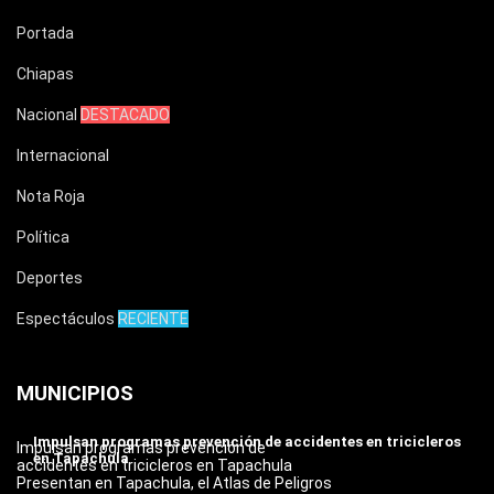
Portada
Chiapas
Nacional
DESTACADO
Internacional
Nota Roja
Política
Deportes
Espectáculos
RECIENTE
MUNICIPIOS
Impulsan programas prevención de accidentes en tricicleros
Impulsan programas prevención de
en Tapachula
accidentes en tricicleros en Tapachula
Presentan en Tapachula, el Atlas de Peligros