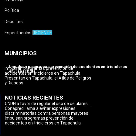
Política
Deportes
Espectáculos
RECIENTE
MUNICIPIOS
Impulsan programas prevención de accidentes en tricicleros
Impulsan programas prevención de
en Tapachula
accidentes en tricicleros en Tapachula
Presentan en Tapachula, el Atlas de Peligros
y Riesgos
NOTICIAS RECIENTES
CNDH a favor de regular el uso de celulares...
Conapred llama a evitar expresiones
discriminatorias contra personas mayores
Impulsan programas prevención de
accidentes en tricicleros en Tapachula