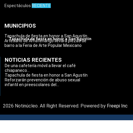
Espectáculos
RECIENTE
MUNICIPIOS
Tapachula de fiesta en honor a San Agustín
Tapachula de fiesta en honor a San Agustín
Artesano de Amatenango llevará piezas de
barro a la Feria de Arte Popular Mexicano
NOTICIAS RECIENTES
De una cafetería móvil a llevar el café
chiapaneco...
Tapachula de fiesta en honor a San Agustín
Reforzarán prevención de abuso sexual
infantil en preescolares del...
2026 Notinúcleo. All Right Reserved. Powered by
Freepi Inc