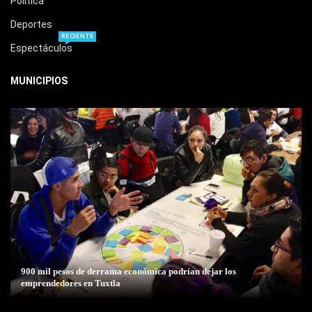
Política
Deportes
RECIENTE
Espectáculos
MUNICIPIOS
900 mil pesos de derrama económica podrían dejar los
emprendedores en Tuxtla