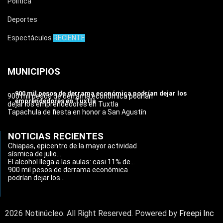
Política
Deportes
Espectáculos
RECIENTE
MUNICIPIOS
900 mil pesos de derrama económica podrían dejar los
900 mil pesos de derrama económica podrían
emprendedores en Tuxtla
dejar los emprendedores en Tuxtla
Tapachula de fiesta en honor a San Agustín
NOTICIAS RECIENTES
Chiapas, epicentro de la mayor actividad
sísmica de julio...
El alcohol llega a las aulas: casi 11% de...
900 mil pesos de derrama económica
podrían dejar los...
2026 Notinúcleo. All Right Reserved. Powered by
Freepi Inc