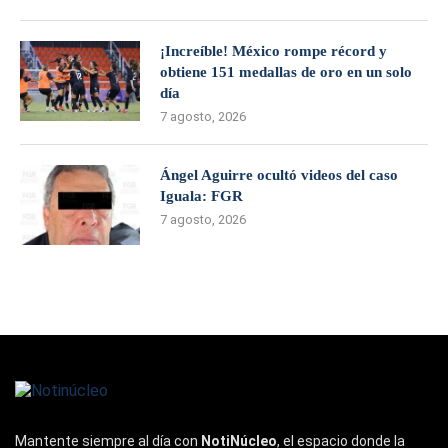
¡Increíble! México rompe récord y
obtiene 151 medallas de oro en un solo
día
7 agosto, 2026
Ángel Aguirre ocultó videos del caso
Iguala: FGR
7 agosto, 2026
Mantente siempre al día con
NotiNúcleo
, el espacio donde la