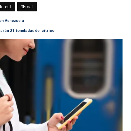
terest
Email
 en Venezuela
arán 21 toneladas del cítrico