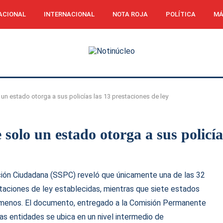
ACIONAL
INTERNACIONAL
NOTA ROJA
POLÍTICA
MÁ
un estado otorga a sus policías las 13 prestaciones de ley
olo un estado otorga a sus policías
ción Ciudadana (SSPC) reveló que únicamente una de las 32
staciones de ley establecidas, mientras que siete estados
 menos. El documento, entregado a la Comisión Permanente
las entidades se ubica en un nivel intermedio de