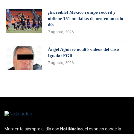
¡Increíble! México rompe récord y
obtiene 151 medallas de oro en un solo
día
7 agosto, 2026
Ángel Aguirre ocultó videos del caso
Iguala: FGR
7 agosto, 2026
Mantente siempre al día con
NotiNúcleo
, el espacio donde la