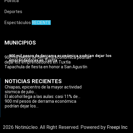
Política
Deportes
Espectáculos
RECIENTE
MUNICIPIOS
900 mil pesos de derrama económica podrían dejar los
900 mil pesos de derrama económica podrían
emprendedores en Tuxtla
dejar los emprendedores en Tuxtla
Tapachula de fiesta en honor a San Agustín
NOTICIAS RECIENTES
Chiapas, epicentro de la mayor actividad
sísmica de julio...
El alcohol llega a las aulas: casi 11% de...
900 mil pesos de derrama económica
podrían dejar los...
2026 Notinúcleo. All Right Reserved. Powered by
Freepi Inc