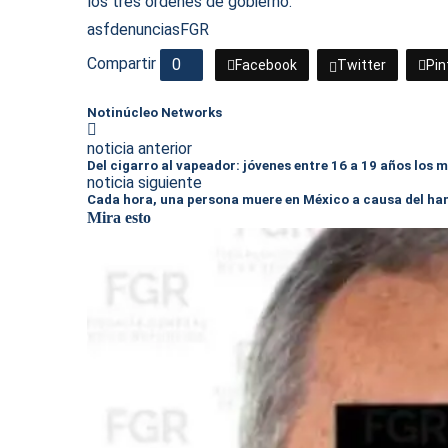
los tres órdenes de gobierno.
asf
denuncias
FGR
Compartir
0
Facebook
Twitter
Pin
Notinúcleo Networks
noticia anterior
Del cigarro al vapeador: jóvenes entre 16 a 19 años los
noticia siguiente
Cada hora, una persona muere en México a causa del h
Mira esto