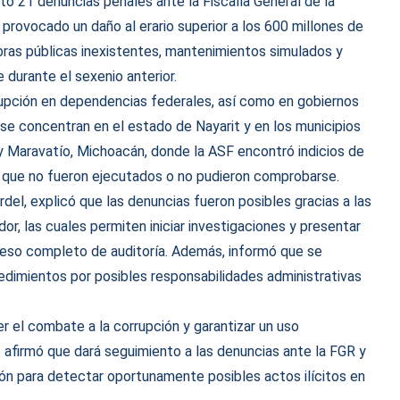
tó 21 denuncias penales ante la Fiscalía General de la
 provocado un daño al erario superior a los 600 millones de
ras públicas inexistentes, mantenimientos simulados y
 durante el sexenio anterior.
rupción en dependencias federales, así como en gobiernos
se concentran en el estado de Nayarit y en los municipios
 y Maravatío, Michoacán, donde la ASF encontró indicios de
 que no fueron ejecutados o no pudieron comprobarse.
rdel, explicó que las denuncias fueron posibles gracias a las
or, las cuales permiten iniciar investigaciones y presentar
oceso completo de auditoría. Además, informó que se
edimientos por posibles responsabilidades administrativas
 el combate a la corrupción y garantizar un uso
 afirmó que dará seguimiento a las denuncias ante la FGR y
ión para detectar oportunamente posibles actos ilícitos en