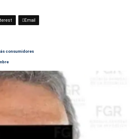
terest
Email
 más consumidores
ambre