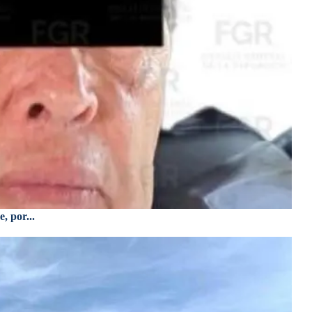
, por...