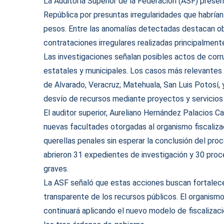
La Auditoría Superior de la Federación (ASF) presen
República por presuntas irregularidades que habrían
pesos. Entre las anomalías detectadas destacan ob
contrataciones irregulares realizadas principalmente
Las investigaciones señalan posibles actos de cor
estatales y municipales. Los casos más relevantes 
de Alvarado, Veracruz; Matehuala, San Luis Potosí,
desvío de recursos mediante proyectos y servicios
El auditor superior, Aureliano Hernández Palacios Ca
nuevas facultades otorgadas al organismo fiscalizad
querellas penales sin esperar la conclusión del pr
abrieron 31 expedientes de investigación y 30 proc
graves.
La ASF señaló que estas acciones buscan fortalecer
transparente de los recursos públicos. El organismo
continuará aplicando el nuevo modelo de fiscalizac