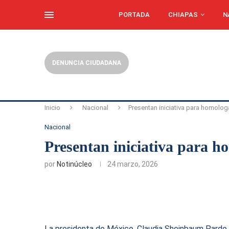
PORTADA
CHIAPAS
N
DENUNCIA CIUDADANA
Inicio
Nacional
Presentan iniciativa para homolog
Nacional
Presentan iniciativa para h
por
Notinúcleo
24 marzo, 2026
La presidenta de México, Claudia Sheinbaum Pardo, 