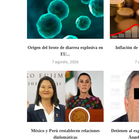
Origen del brote de diarrea explosiva en
Inflación de
EU...
7 agosto, 2026
7 
México y Perú restablecen relaciones
Detienen al e
diplomáticas
Ángel