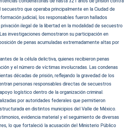
entencias condenatorias de hasta 321 años de prisión contra
al secuestro que operaba principalmente en la Ciudad de
ormación judicial, los responsables fueron hallados
privación ilegal de la libertad en la modalidad de secuestro
 Las investigaciones demostraron su participación en
imposición de penas acumuladas extremadamente altas por
antes de la célula delictiva, quienes recibieron penas
ción y el número de víctimas involucradas. Las condenas
entas décadas de prisión, reflejando la gravedad de los
entran personas responsables directas de secuestros
apoyo logístico dentro de la organización criminal.
ealizadas por autoridades federales que permitieron
estructurada en distintos municipios del Valle de México.
timonios, evidencia material y el seguimiento de diversas
s, lo que fortaleció la acusación del Ministerio Público