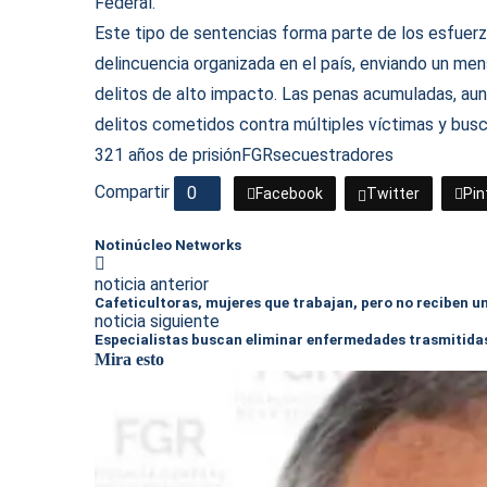
Federal.
Este tipo de sentencias forma parte de los esfuerz
delincuencia organizada en el país, enviando un me
delitos de alto impacto. Las penas acumuladas, aunq
delitos cometidos contra múltiples víctimas y busca
321 años de prisión
FGR
secuestradores
Compartir
0
Facebook
Twitter
Pin
Notinúcleo Networks
noticia anterior
Cafeticultoras, mujeres que trabajan, pero no reciben un
noticia siguiente
Especialistas buscan eliminar enfermedades trasmitida
Mira esto