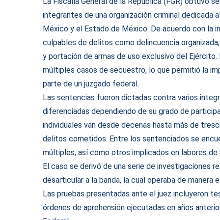
La Fiscalía General de la República (FGR) obtuvo s
integrantes de una organización criminal dedicada 
México y el Estado de México. De acuerdo con la inf
culpables de delitos como delincuencia organizada, 
y portación de armas de uso exclusivo del Ejército.
múltiples casos de secuestro, lo que permitió la 
parte de un juzgado federal.
Las sentencias fueron dictadas contra varios integr
diferenciadas dependiendo de su grado de participa
individuales van desde decenas hasta más de tresci
delitos cometidos. Entre los sentenciados se encu
múltiples, así como otros implicados en labores de 
El caso se derivó de una serie de investigaciones r
desarticular a la banda, la cual operaba de manera 
Las pruebas presentadas ante el juez incluyeron tes
órdenes de aprehensión ejecutadas en años anteriore