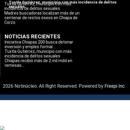
Tuxtla Gutiérrez, municipio con más incidencia de delitos
Tuxtla Gutiérrez, municipio con más
sexuales
incidencia de delitos sexuales
Madres buscadoras localizan más de un
centenar de restos óseos en Chiapa de
Corzo
NOTICIAS RECIENTES
Iniciativa Chiapas 200 busca detonar
inversión y empleo formal...
Tuxtla Gutiérrez, municipio con más
incidencia de delitos sexuales
Chiapas recibió más de 2 mil mdd en
remesas...
2026 Notinúcleo. All Right Reserved. Powered by
Freepi Inc