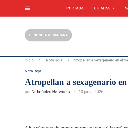
PORTADA
CHIAPAS
N
DENUNCIA CIUDADANA
Inicio
Nota Roja
Atropellan a sexagenario en el 
Nota Roja
Atropellan a sexagenario e
por
Notinúcleo Networks
10 junio, 2026
A los números de emergencias se reportó la mañana 