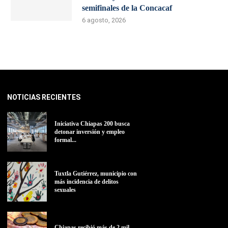
semifinales de la Concacaf
6 agosto, 2026
NOTICIAS RECIENTES
Iniciativa Chiapas 200 busca
detonar inversión y empleo
formal...
Tuxtla Gutiérrez, municipio con
más incidencia de delitos
sexuales
Chiapas recibió más de 2 mil