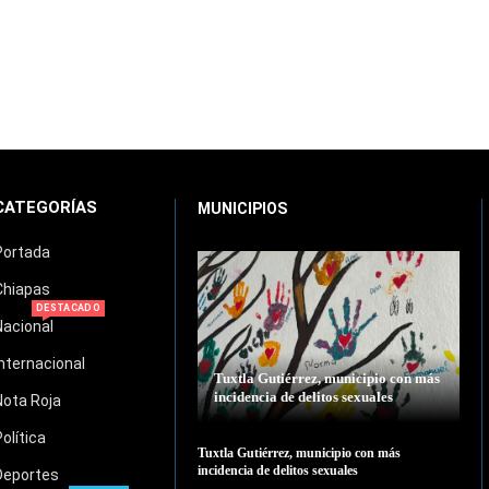
CATEGORÍAS
MUNICIPIOS
Portada
Chiapas
DESTACADO
Nacional
Internacional
Tuxtla Gutiérrez, municipio con más
incidencia de delitos sexuales
Nota Roja
Política
Tuxtla Gutiérrez, municipio con más
incidencia de delitos sexuales
Deportes