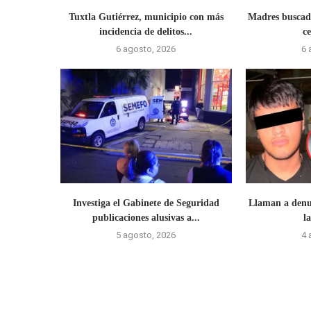
Tuxtla Gutiérrez, municipio con más
Madres buscado
incidencia de delitos...
ce
6 agosto, 2026
6 
Investiga el Gabinete de Seguridad
Llaman a denun
publicaciones alusivas a...
l
5 agosto, 2026
4 