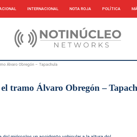
ACIONAL
INTERNACIONAL
NOTA ROJA
POLÍTICA
MÁ
tramo Álvaro Obregón – Tapachula
n el tramo Álvaro Obregón – Tapac
del miércoles un accidente vehicular a la altura del