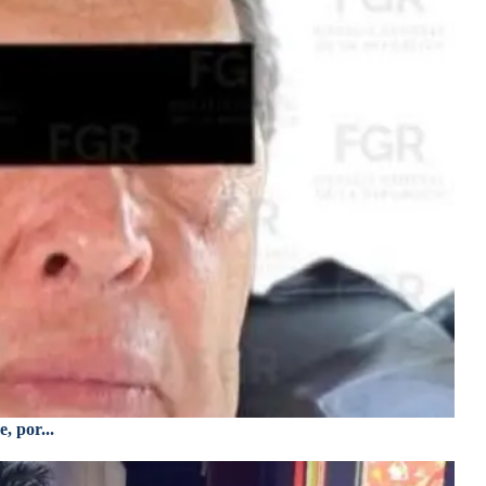
, por...