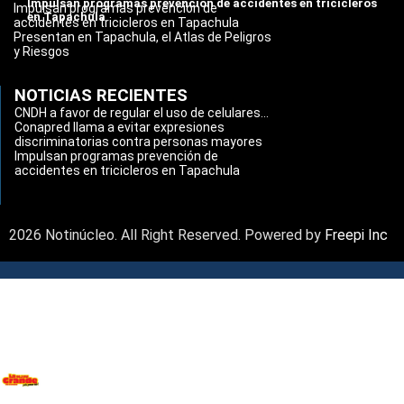
Impulsan programas prevención de accidentes en tricicleros
Impulsan programas prevención de
en Tapachula
accidentes en tricicleros en Tapachula
Presentan en Tapachula, el Atlas de Peligros
y Riesgos
NOTICIAS RECIENTES
CNDH a favor de regular el uso de celulares...
Conapred llama a evitar expresiones
discriminatorias contra personas mayores
Impulsan programas prevención de
accidentes en tricicleros en Tapachula
2026 Notinúcleo. All Right Reserved. Powered by
Freepi Inc