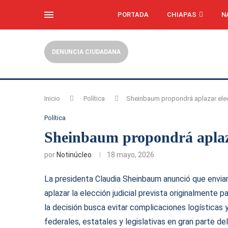
PORTADA
CHIAPAS
N
DENUNCIA CIUDADANA
Inicio
Política
Sheinbaum propondrá aplazar elecc
Política
Sheinbaum propondrá aplaza
por
Notinúcleo
18 mayo, 2026
La presidenta Claudia Sheinbaum anunció que enviará
aplazar la elección judicial prevista originalmente 
la decisión busca evitar complicaciones logísticas 
federales, estatales y legislativas en gran parte del 