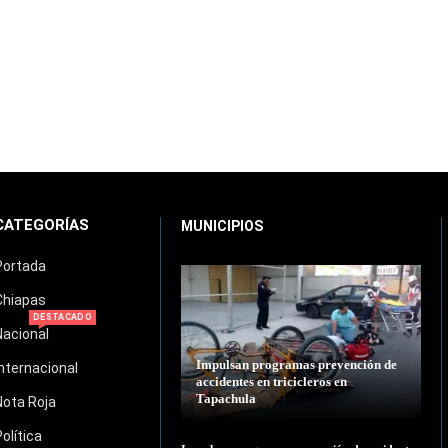
CATEGORÍAS
MUNICIPIOS
Portada
Chiapas
DESTACADO
Nacional
Impulsan programas prevención de
Internacional
accidentes en tricicleros en
Tapachula
Nota Roja
Política