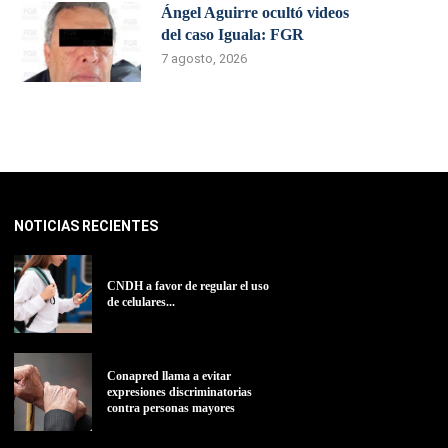
Ángel Aguirre ocultó videos
del caso Iguala: FGR
7 agosto, 2026
NOTICIAS RECIENTES
CNDH a favor de regular el uso
de celulares...
Conapred llama a evitar
expresiones discriminatorias
contra personas mayores