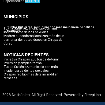
Espectáculos
RECIENTE
MUNICIPIOS
Tuxtla Gutiérrez, municipio con más incidencia de delitos
Tuxtla Gutiérrez, municipio con más
sexuales
incidencia de delitos sexuales
Madres buscadoras localizan más de un
centenar de restos óseos en Chiapa de
Corzo
NOTICIAS RECIENTES
Iniciativa Chiapas 200 busca detonar
inversión y empleo formal...
Tuxtla Gutiérrez, municipio con más
incidencia de delitos sexuales
Chiapas recibió más de 2 mil mdd en
remesas...
2026 Notinúcleo. All Right Reserved. Powered by
Freepi Inc