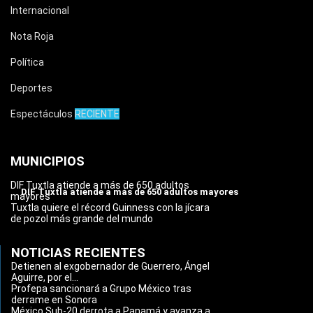
Internacional
Nota Roja
Política
Deportes
Espectáculos
RECIENTE
MUNICIPIOS
DIF Tuxtla atiende a más de 650 adultos
DIF Tuxtla atiende a más de 650 adultos mayores
mayores
Tuxtla quiere el récord Guinness con la jícara
de pozol más grande del mundo
NOTICIAS RECIENTES
Detienen al exgobernador de Guerrero, Ángel
Aguirre, por el...
Profepa sancionará a Grupo México tras
derrame en Sonora
México Sub-20 derrota a Panamá y avanza a