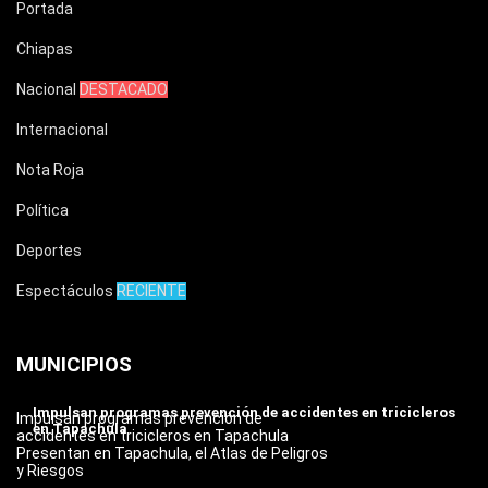
Portada
Chiapas
Nacional
DESTACADO
Internacional
Nota Roja
Política
Deportes
Espectáculos
RECIENTE
MUNICIPIOS
Impulsan programas prevención de accidentes en tricicleros
Impulsan programas prevención de
en Tapachula
accidentes en tricicleros en Tapachula
Presentan en Tapachula, el Atlas de Peligros
y Riesgos