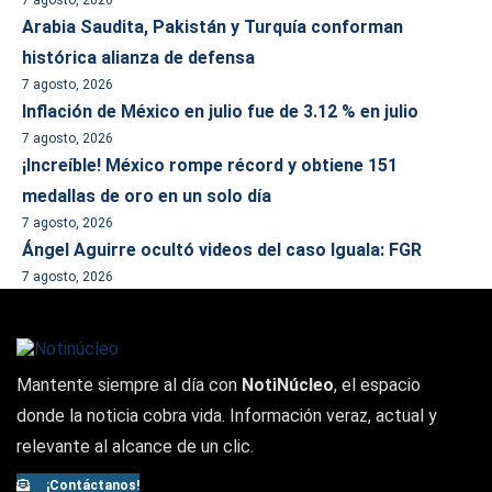
7 agosto, 2026
Arabia Saudita, Pakistán y Turquía conforman
histórica alianza de defensa
7 agosto, 2026
Inflación de México en julio fue de 3.12 % en julio
7 agosto, 2026
¡Increíble! México rompe récord y obtiene 151
medallas de oro en un solo día
7 agosto, 2026
Ángel Aguirre ocultó videos del caso Iguala: FGR
7 agosto, 2026
Mantente siempre al día con
NotiNúcleo
, el espacio
donde la noticia cobra vida. Información veraz, actual y
relevante al alcance de un clic.
¡Contáctanos!