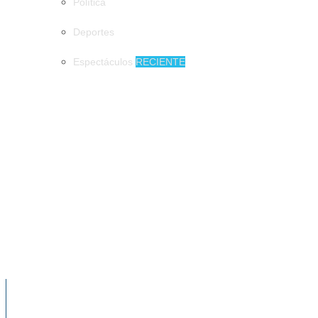
Política
Deportes
Espectáculos
RECIENTE
MUNICIPIOS
900 mil pesos de derrama económica podrían dejar los
emprendedores en Tuxtla
900 mil pesos de derrama económica
podrían dejar los emprendedores en Tuxtla
Tapachula de fiesta en honor a San Agustín
NOTICIAS RECIENTES
Chiapas, epicentro de la mayor actividad