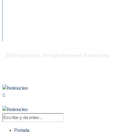
sísmica de julio...
El alcohol llega a las aulas: casi 11% de...
900 mil pesos de derrama económica
podrían dejar los...
2026 Notinúcleo. All Right Reserved. Powered by
Freepi
Inc
Portada