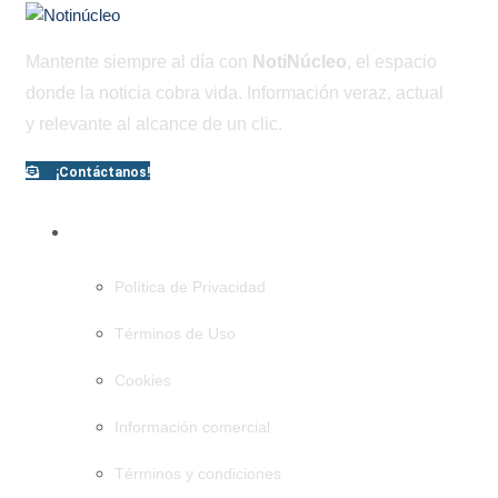
Mantente siempre al día con
NotiNúcleo
, el espacio
donde la noticia cobra vida. Información veraz, actual
y relevante al alcance de un clic.
¡Contáctanos!
PÁGINAS
Política de Privacidad
Términos de Uso
Cookies
Información comercial
Términos y condiciones