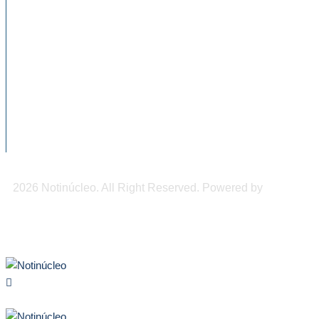
NOTICIAS RECIENTES
CNDH a favor de regular el uso de
celulares...
Conapred llama a evitar expresiones
discriminatorias contra personas mayores
Impulsan programas prevención de
accidentes en tricicleros en Tapachula
2026 Notinúcleo. All Right Reserved. Powered by
Freepi
Inc