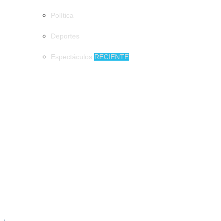
Política
Deportes
Espectáculos
RECIENTE
MUNICIPIOS
Impulsan programas prevención de accidentes en tricicleros en
Tapachula
Impulsan programas prevención de
accidentes en tricicleros en Tapachula
Presentan en Tapachula, el Atlas de
Peligros y Riesgos