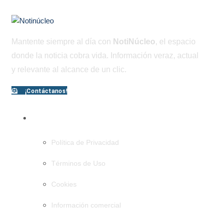
Mantente siempre al día con
NotiNúcleo
, el espacio
donde la noticia cobra vida. Información veraz, actual
y relevante al alcance de un clic.
¡Contáctanos!
PÁGINAS
Política de Privacidad
Términos de Uso
Cookies
Información comercial