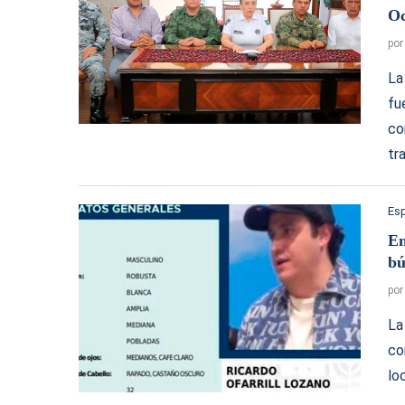
Oc
po
La
fu
co
tr
Es
En
bú
po
La
co
lo