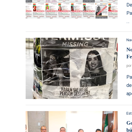
De
Pa
…
Na
No
Fe
po
Pa
de
ap
Es
Go
bú