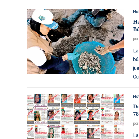
Not
Ha
Bú
po
La
bú
ju
Gu
Not
Du
78
po
La