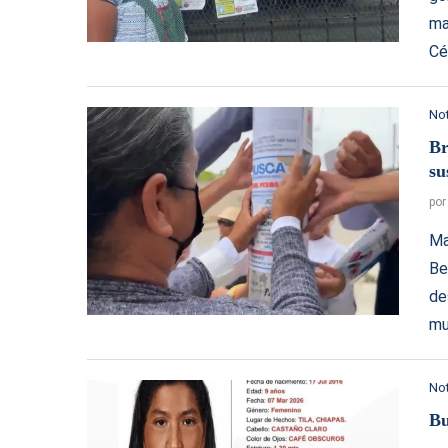
ma
Cé
Not
Br
su
po
Ma
Be
de
mu
Not
Bu