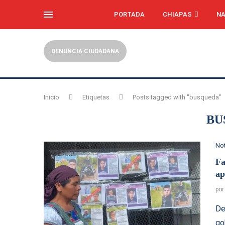
PORTADA
CHIAPAS
NA
DENUNCIA CIUDADANA
Inicio
Etiquetas
Posts tagged with "busqueda"
BU
Not
Fa
ap
po
De
go