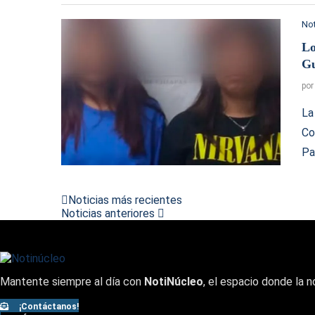
Not
Lo
Gu
po
La
Co
Pa
Noticias más recientes
Noticias anteriores
Mantente siempre al día con
NotiNúcleo
, el espacio donde la n
¡Contáctanos!