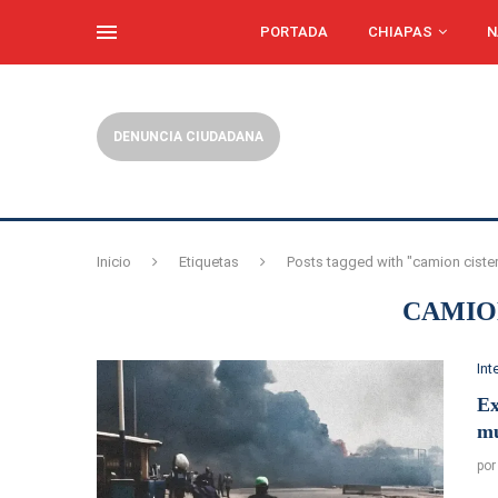
PORTADA
CHIAPAS
N
DENUNCIA CIUDADANA
Inicio
Etiquetas
Posts tagged with "camion ciste
CAMIO
Int
Ex
mu
po