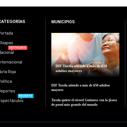
CATEGORÍAS
MUNICIPIOS
Portada
Chiapas
DESTACADO
Nacional
Internacional
DIF Tuxtla atiende a más de 650
adultos mayores
Nota Roja
Política
DIF Tuxtla atiende a más de 650 adultos
mayores
Deportes
RECIENTE
Tuxtla quiere el récord Guinness con la jícara
Espectáculos
de pozol más grande del mundo