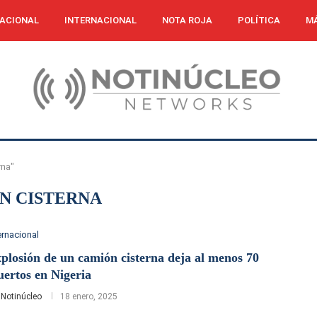
ACIONAL
INTERNACIONAL
NOTA ROJA
POLÍTICA
MÁ
rna"
N CISTERNA
ernacional
plosión de un camión cisterna deja al menos 70
ertos en Nigeria
r
Notinúcleo
18 enero, 2025