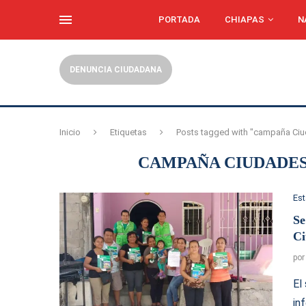
PORTADA
CHIAPAS
N
DENUNCIA CIUDADANA
Inicio
Etiquetas
Posts tagged with "campaña Ciu
CAMPAÑA CIUDADES
Es
Se
Ci
po
El
in