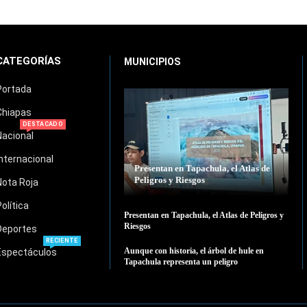
CATEGORÍAS
MUNICIPIOS
Portada
Chiapas
DESTACADO
Nacional
Internacional
Presentan en Tapachula, el Atlas de
Peligros y Riesgos
Nota Roja
Política
Presentan en Tapachula, el Atlas de Peligros y
Riesgos
Deportes
RECIENTE
Aunque con historia, el árbol de hule en
Espectáculos
Tapachula representa un peligro