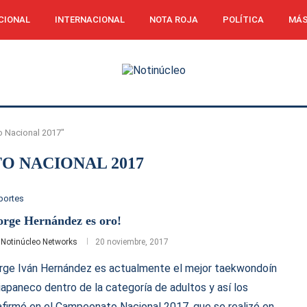
CIONAL
INTERNACIONAL
NOTA ROJA
POLÍTICA
MÁS
 Nacional 2017"
 NACIONAL 2017
portes
orge Hernández es oro!
r
Notinúcleo Networks
20 noviembre, 2017
rge Iván Hernández es actualmente el mejor taekwondoín
iapaneco dentro de la categoría de adultos y así los
afirmó en el Campeonato Nacional 2017, que se realizó en