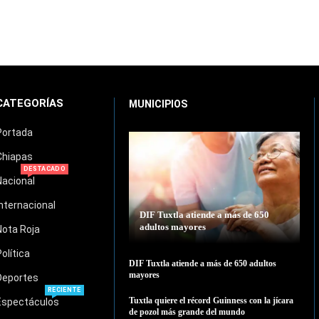
CATEGORÍAS
MUNICIPIOS
Portada
Chiapas
DESTACADO
Nacional
Internacional
DIF Tuxtla atiende a más de 650
adultos mayores
Nota Roja
Política
DIF Tuxtla atiende a más de 650 adultos
mayores
Deportes
RECIENTE
Tuxtla quiere el récord Guinness con la jícara
Espectáculos
de pozol más grande del mundo