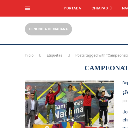
PORTADA
CHIAPAS
NA
DENUNCIA CIUDADANA
Inicio
Etiquetas
Posts tagged with "Campeonato
CAMPEONATO
De
¡J
po
Jo
ch
re