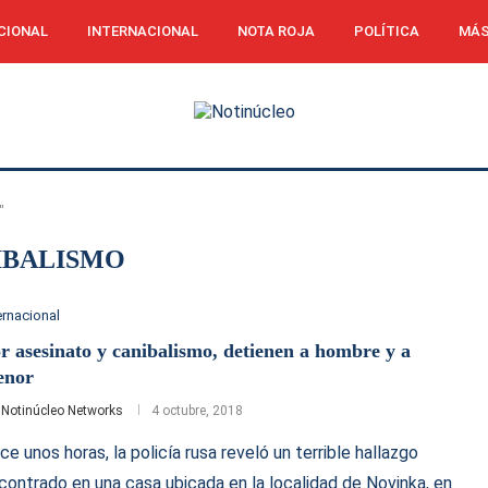
CIONAL
INTERNACIONAL
NOTA ROJA
POLÍTICA
MÁS
"
IBALISMO
ernacional
r asesinato y canibalismo, detienen a hombre y a
enor
r
Notinúcleo Networks
4 octubre, 2018
ce unos horas, la policía rusa reveló un terrible hallazgo
contrado en una casa ubicada en la localidad de Novinka, en