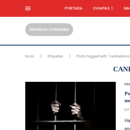
PORTADA
CHIAPAS
NA
DENUNCIA CIUDADANA
Inicio
Etiquetas
Posts tagged with "canibalismo
CAN
Int
Po
m
po
Ha
en