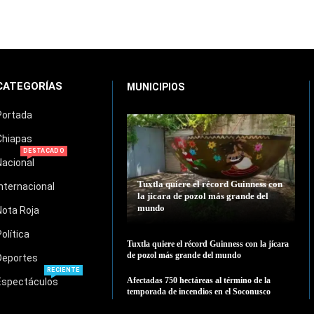
CATEGORÍAS
MUNICIPIOS
Portada
Chiapas
DESTACADO
Nacional
Tuxtla quiere el récord Guinness con
Internacional
la jícara de pozol más grande del
mundo
Nota Roja
Política
Tuxtla quiere el récord Guinness con la jícara
de pozol más grande del mundo
Deportes
RECIENTE
Afectadas 750 hectáreas al término de la
Espectáculos
temporada de incendios en el Soconusco