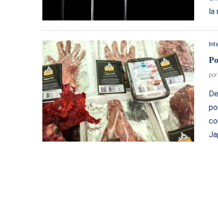
la
Int
Po
po
De
po
co
Ja