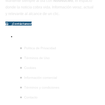
Mantente siempre al día con
NotiNúcleo
, el espacio
donde la noticia cobra vida. Información veraz, actual
y relevante al alcance de un clic.
¡Contáctanos!
PÁGINAS
Política de Privacidad
Términos de Uso
Cookies
Información comercial
Términos y condiciones
Contacto