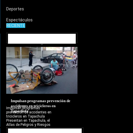
Deportes
Espectáculos
RECIENTE
MUNICIPIOS
Impulsan programas prevención de
accidentes en tricicleros en
Impulsan programas
Tapachula
prevención de accidentes en
tricicleros en Tapachula
Presentan en Tapachula, el
Atlas de Peligros y Riesgos