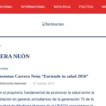
ACIONAL
INTERNACIONAL
NOTA ROJA
POLÍTICA
MÁ
n"
ERA NEÓN
portes
esentan Carrera Neón “Enciende tu salud 2016”
r
Notinúcleo Networks
27 octubre, 2016
n el propósito fundamental de promover la salud entre la
blación en general, estudiantes de la generación 75 de la
cultad de Medicina Humana de la UNACH, presentaron la