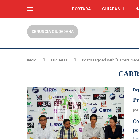
PORTADA
CHIAPAS
N
DENUNCIA CIUDADANA
Inicio
Etiquetas
Posts tagged with "Carrera Neó
CARR
De
Pr
po
Co
po
Fa