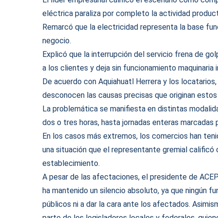
eléctrica paraliza por completo la actividad produ
Remarcó que la electricidad representa la base fun
negocio.
Explicó que la interrupción del servicio frena de g
a los clientes y deja sin funcionamiento maquinaria
De acuerdo con Aquiahuatl Herrera y los locatarios
desconocen las causas precisas que originan estos
La problemática se manifiesta en distintas modali
dos o tres horas, hasta jornadas enteras marcadas 
En los casos más extremos, los comercios han tenid
una situación que el representante gremial calificó
establecimiento.
A pesar de las afectaciones, el presidente de ACEP
ha mantenido un silencio absoluto, ya que ningún fun
públicos ni a dar la cara ante los afectados. Asimis
parte de los legisladores locales y federales, quie