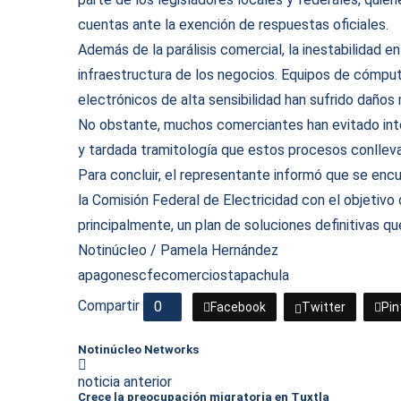
cuentas ante la exención de respuestas oficiales.
Además de la parálisis comercial, la inestabilidad e
infraestructura de los negocios. Equipos de cómput
electrónicos de alta sensibilidad han sufrido daños 
No obstante, muchos comerciantes han evitado inter
y tardada tramitología que estos procesos conlleva
Para concluir, el representante informó que se encue
la Comisión Federal de Electricidad con el objetivo d
principalmente, un plan de soluciones definitivas q
Notinúcleo / Pamela Hernández
apagones
cfe
comercios
tapachula
Compartir
0
Facebook
Twitter
Pin
Notinúcleo Networks
noticia anterior
Crece la preocupación migratoria en Tuxtla