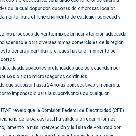
ctiva de la cual dependen decenas de empresas locales.
damental para el funcionamiento de cualquier sociedad y
olpe los procesos de venta, impide brindar atención adecuada
 indispensable para diversas ramas comerciales de la región.
, esto genera incertidumbre, pues hasta el momento se
 cortes.
dades, desde apagones prolongados que se extienden por
por seis o siete microapagones continuos.
o que subsistir hasta 24 horas consecutivas sin energía,
 como impensable para la supervivencia de cualquier
ITAP reveló que la Comisión Federal de Electricidad (CFE)
cionario de la paraestatal ha salido a ofrecer informes
mo, lamentó la nula intervención y la falta de voluntad por
nes formalmente debieron haber intervenido para exigir