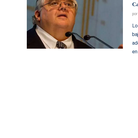
Ca
po
Lo
ba
ad
en