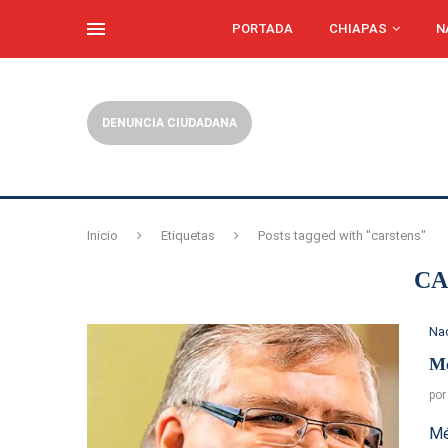
PORTADA
CHIAPAS
N
DENUNCIA CIUDADANA
Inicio
Etiquetas
Posts tagged with "carstens"
CA
Na
Mé
po
Mé