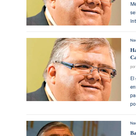
Mé
se
In
Na
Ha
Ca
po
El
en
pa
po
Na
Ba