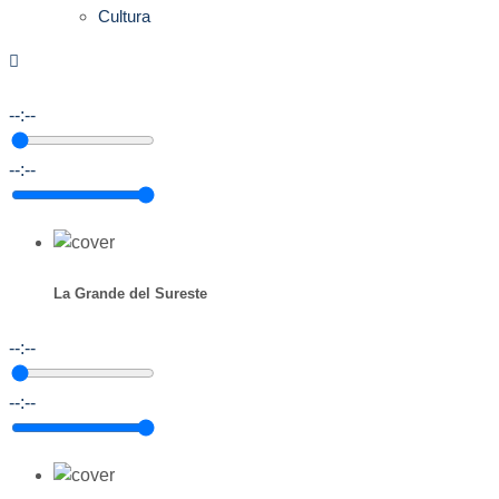
Cultura
--:--
--:--
La Grande del Sureste
--:--
--:--