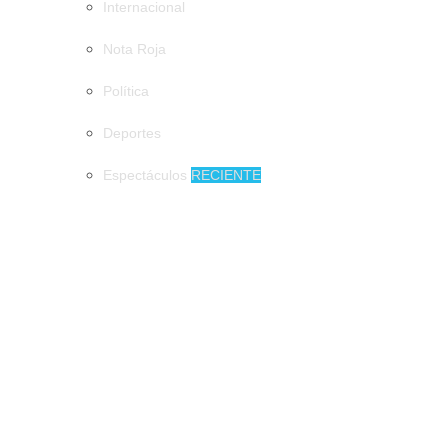
Internacional
Nota Roja
Política
Deportes
Espectáculos
RECIENTE
MUNICIPIOS
Artesano de Amatenango llevará piezas de barro a la Feria de
Arte Popular Mexicano
Artesano de Amatenango llevará piezas de
barro a la Feria de Arte Popular Mexicano
Impulsan programas prevención de
accidentes en tricicleros en Tapachula