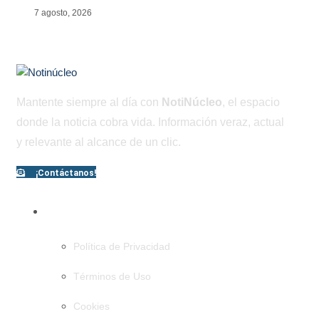
7 agosto, 2026
Mantente siempre al día con
NotiNúcleo
, el espacio
donde la noticia cobra vida. Información veraz, actual
y relevante al alcance de un clic.
¡Contáctanos!
PÁGINAS
Política de Privacidad
Términos de Uso
Cookies