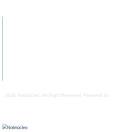
NOTICIAS RECIENTES
Artesano de Amatenango llevará piezas de
barro a la...
Llaman a tener cultura financiera y cuidar
el buró...
México se convirtió en 2025 en el mayor
exportador...
2026 Notinúcleo. All Right Reserved. Powered by
Freepi
Inc