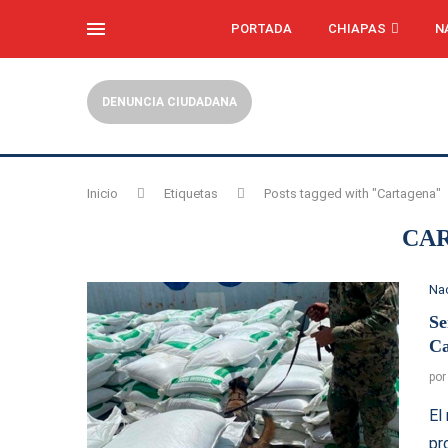
PORTADA
CHIAPAS
N
DENUNCIA CIUDADANA
Inicio
Etiquetas
Posts tagged with "Cartagena"
CA
Na
Se
Ca
po
El
pr