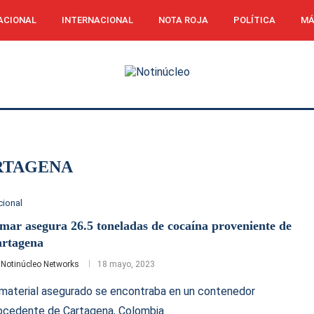
ACIONAL
INTERNACIONAL
NOTA ROJA
POLÍTICA
MÁ
RTAGENA
cional
mar asegura 26.5 toneladas de cocaína proveniente de
rtagena
r
Notinúcleo Networks
18 mayo, 2023
 material asegurado se encontraba en un contenedor
ocedente de Cartagena, Colombia