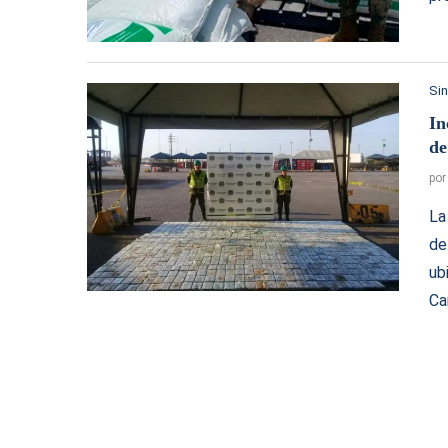
Sin
In
de
po
La
de
ub
Ca