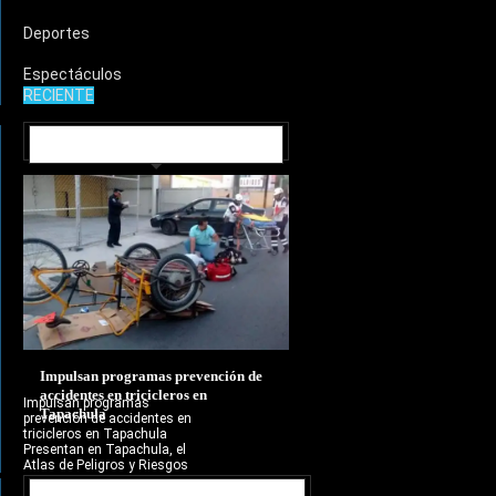
Deportes
Espectáculos
RECIENTE
MUNICIPIOS
Impulsan programas prevención de
accidentes en tricicleros en
Impulsan programas
Tapachula
prevención de accidentes en
tricicleros en Tapachula
Presentan en Tapachula, el
Atlas de Peligros y Riesgos