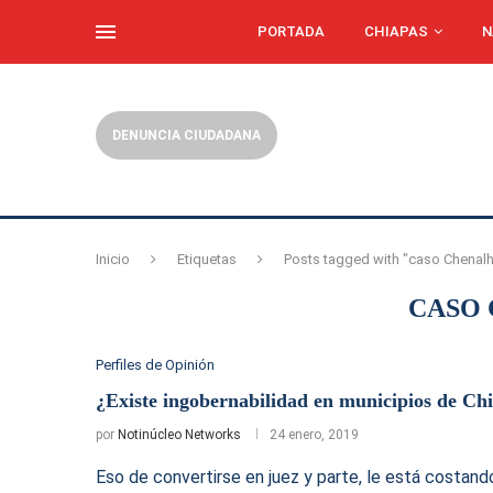
PORTADA
CHIAPAS
N
DENUNCIA CIUDADANA
Inicio
Etiquetas
Posts tagged with "caso Chenal
CASO
Perfiles de Opinión
¿Existe ingobernabilidad en municipios de Ch
por
Notinúcleo Networks
24 enero, 2019
Eso de convertirse en juez y parte, le está costa