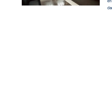
en
da